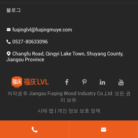
블로그
fuqinglvl@fuqingmuye.com

0527-80633096

Changfu Road, Qingyi Lake Town, Shuyang County,

Jiangsu Province
저작권 ©
Jiangsu Fuqing Wood Industry Co.,Ltd.
모든 권
리 보유.
시테 맵
|
개인 정보 보호 정책

