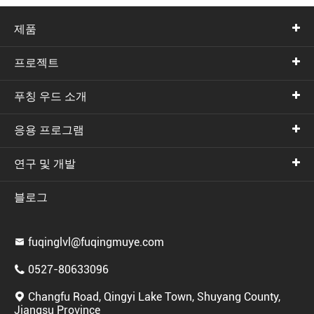
제품
프로젝트
푸칭 우드 소개
응용 프로그램
연구 및 개발
블로그
fuqinglvl@fuqingmuye.com

0527-80633096

Changfu Road, Qingyi Lake Town, Shuyang County,

Jiangsu Province