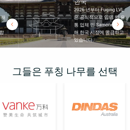
한국
2026 년부터 Fuqing LVL
은 공식적으로 임명 된 유

통 업체 인 Samone을 통

해 한국 시장에 공급하고
있습니다.
그들은 푸칭 나무를 선택