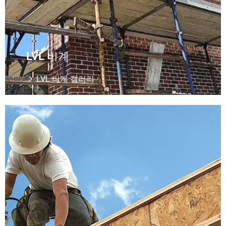
LVL 비계
LVL 비계 갤러리

I-Joist
더 읽기
