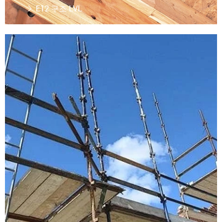
E12 구조 LVL

LVL 비계
더 읽기
