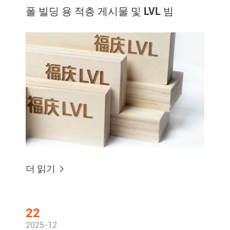
폴 빌딩 용 적층 게시물 및 LVL 빔
더 읽기

22
2025-12