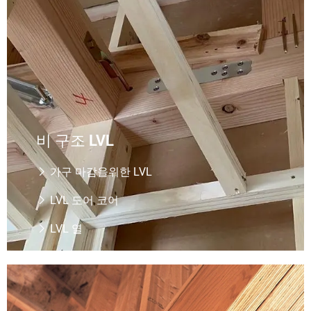
비 구조 LVL
가구 마감을위한 LVL

LVL 도어 코어

LVL 열

구조 LVL