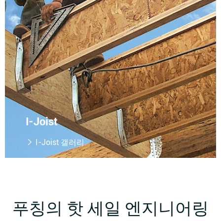
I-Joist
I-Joist 갤러리

푸칭의 핫 세일 엔지니어링