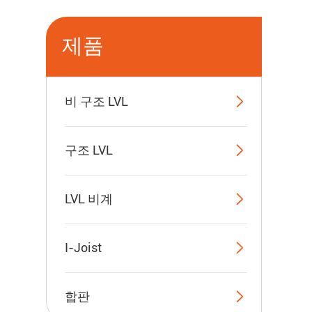
제품

비 구조 LVL

구조 LVL

LVL 비계

I-Joist

합판