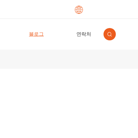

English
블로그
연락처