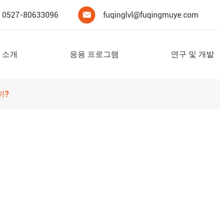
0527-80633096
fuqinglvl@fuqingmuye.com

 소개
응용 프로그램
연구 및 개발
까?