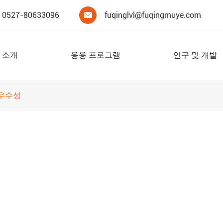
0527-80633096
fuqinglvl@fuqingmuye.com

 소개
응용 프로그램
연구 및 개발
 우수성