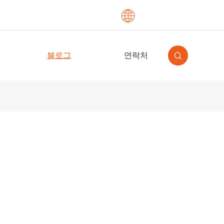

English
블로그
연락처