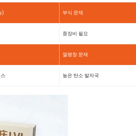
능)
부식 문제
정
중장비 필요
열팽창 문제
소스
높은 탄소 발자국