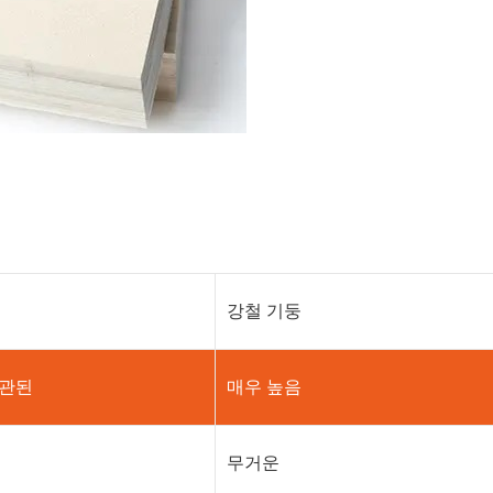
강철 기둥
일관된
매우 높음
무거운