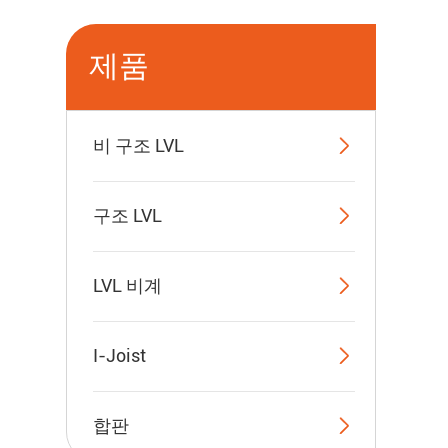
제품

비 구조 LVL

구조 LVL

LVL 비계

I-Joist

합판