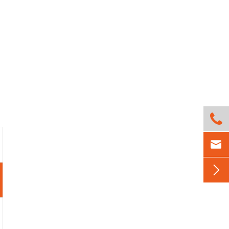


