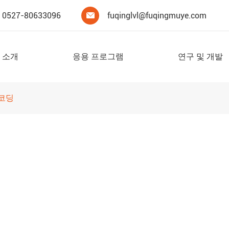
0527-80633096
fuqinglvl@fuqingmuye.com

 소개
응용 프로그램
연구 및 개발
디코딩