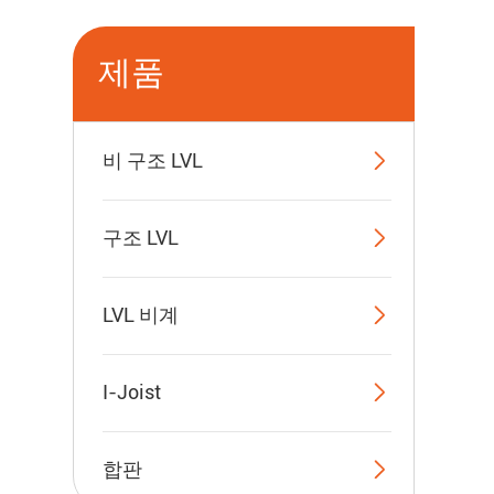
제품

비 구조 LVL

구조 LVL

LVL 비계

I-Joist

합판