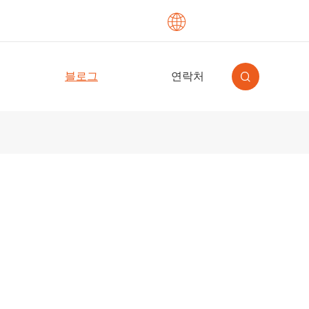

English
블로그
연락처