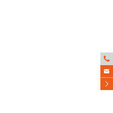


