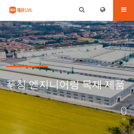
푸칭 엔지니어링 목재 제품

