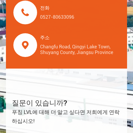
전화

0527-80633096
주소

Changfu Road, Qingyi Lake Town,
Shuyang County, Jiangsu Province
질문이 있습니까?
푸칭 LVL에 대해 더 알고 싶다면 저희에게 연락
하십시오!