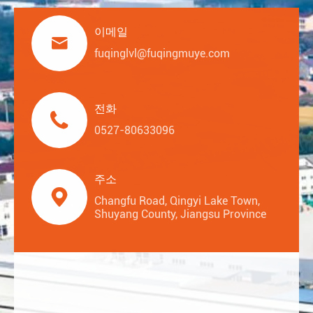
이메일

fuqinglvl@fuqingmuye.com
전화

0527-80633096
주소

Changfu Road, Qingyi Lake Town,
Shuyang County, Jiangsu Province